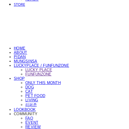
STORE
HOME
ABOUT
PIDAN
MUNGSINSA
LUCKYPLACE / FUNFUNZONE
LUCKY PLACE
FUNFUNZONE
SHOP
ONLY THIS MONTH
DOG
CAT
PET FOOD
LIVING
리퍼존
LOOKBOOK
COMMUNITY
FAQ
EVENT
REVIEW