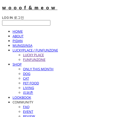
wooof&meow
LOG IN
로그인
HOME
ABOUT
PIDAN
MUNGSINSA
LUCKYPLACE / FUNFUNZONE
LUCKY PLACE
FUNFUNZONE
SHOP
ONLY THIS MONTH
DOG
CAT
PET FOOD
LIVING
리퍼존
LOOKBOOK
COMMUNITY
FAQ
EVENT
REVIEW