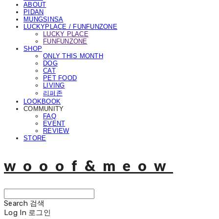
ABOUT
PIDAN
MUNGSINSA
LUCKYPLACE / FUNFUNZONE
LUCKY PLACE
FUNFUNZONE
SHOP
ONLY THIS MONTH
DOG
CAT
PET FOOD
LIVING
리퍼존
LOOKBOOK
COMMUNITY
FAQ
EVENT
REVIEW
STORE
wooof&meow
Search
검색
Log In
로그인