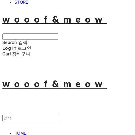
STORE
wooof&meow
Search
검색
Log In
로그인
Cart
장바구니
wooof&meow
HOME