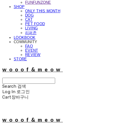
FUNFUNZONE
SHOP
ONLY THIS MONTH
DOG
CAT
PET FOOD
LIVING
리퍼존
LOOKBOOK
COMMUNITY
FAQ
EVENT
REVIEW
STORE
wooof&meow
Search
검색
Log In
로그인
Cart
장바구니
wooof&meow