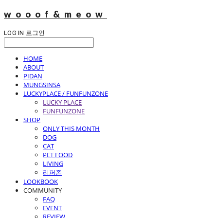
wooof&meow
LOG IN
로그인
HOME
ABOUT
PIDAN
MUNGSINSA
LUCKYPLACE / FUNFUNZONE
LUCKY PLACE
FUNFUNZONE
SHOP
ONLY THIS MONTH
DOG
CAT
PET FOOD
LIVING
리퍼존
LOOKBOOK
COMMUNITY
FAQ
EVENT
REVIEW