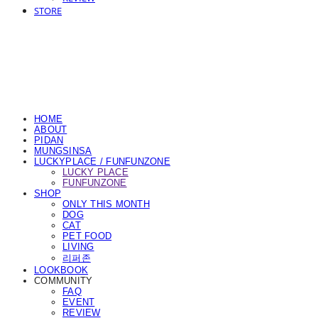
STORE
HOME
ABOUT
PIDAN
MUNGSINSA
LUCKYPLACE / FUNFUNZONE
LUCKY PLACE
FUNFUNZONE
SHOP
ONLY THIS MONTH
DOG
CAT
PET FOOD
LIVING
리퍼존
LOOKBOOK
COMMUNITY
FAQ
EVENT
REVIEW