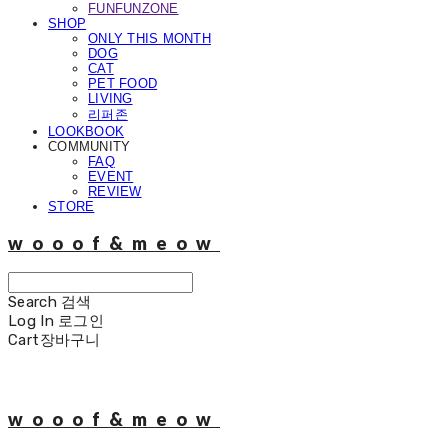
FUNFUNZONE
SHOP
ONLY THIS MONTH
DOG
CAT
PET FOOD
LIVING
리퍼존
LOOKBOOK
COMMUNITY
FAQ
EVENT
REVIEW
STORE
wooof&meow
Search
검색
Log In
로그인
Cart
장바구니
wooof&meow