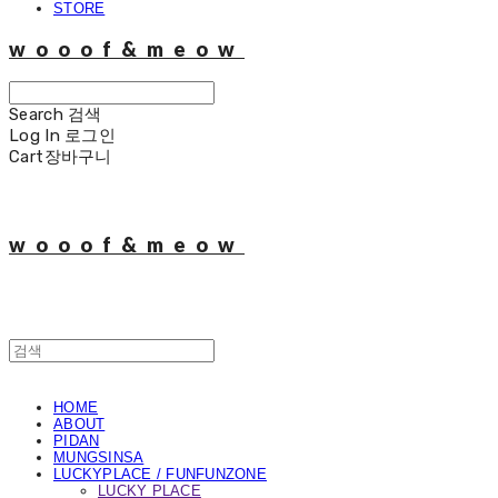
STORE
wooof&meow
Search
검색
Log In
로그인
Cart
장바구니
wooof&meow
HOME
ABOUT
PIDAN
MUNGSINSA
LUCKYPLACE / FUNFUNZONE
LUCKY PLACE