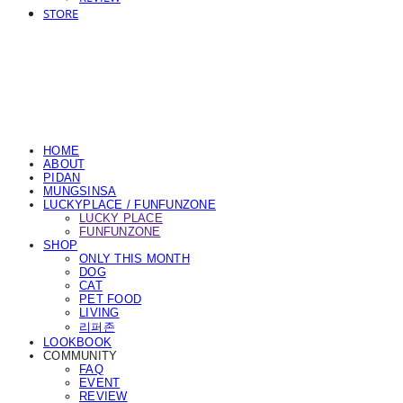
STORE
HOME
ABOUT
PIDAN
MUNGSINSA
LUCKYPLACE / FUNFUNZONE
LUCKY PLACE
FUNFUNZONE
SHOP
ONLY THIS MONTH
DOG
CAT
PET FOOD
LIVING
리퍼존
LOOKBOOK
COMMUNITY
FAQ
EVENT
REVIEW