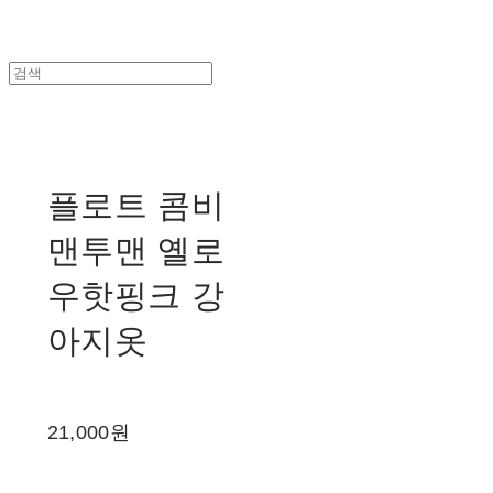
플로트 콤비
맨투맨 옐로
우핫핑크 강
아지옷
21,000원