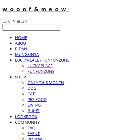
wooof&meow
LOG IN
로그인
HOME
ABOUT
PIDAN
MUNGSINSA
LUCKYPLACE / FUNFUNZONE
LUCKY PLACE
FUNFUNZONE
SHOP
ONLY THIS MONTH
DOG
CAT
PET FOOD
LIVING
리퍼존
LOOKBOOK
COMMUNITY
FAQ
EVENT
REVIEW