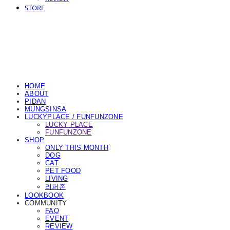
STORE
HOME
ABOUT
PIDAN
MUNGSINSA
LUCKYPLACE / FUNFUNZONE
LUCKY PLACE
FUNFUNZONE
SHOP
ONLY THIS MONTH
DOG
CAT
PET FOOD
LIVING
리퍼존
LOOKBOOK
COMMUNITY
FAQ
EVENT
REVIEW