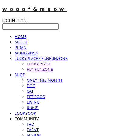
wooof&meow
LOG IN
로그인
HOME
ABOUT
PIDAN
MUNGSINSA
LUCKYPLACE / FUNFUNZONE
LUCKY PLACE
FUNFUNZONE
SHOP
ONLY THIS MONTH
DOG
CAT
PET FOOD
LIVING
리퍼존
LOOKBOOK
COMMUNITY
FAQ
EVENT
REVIEW