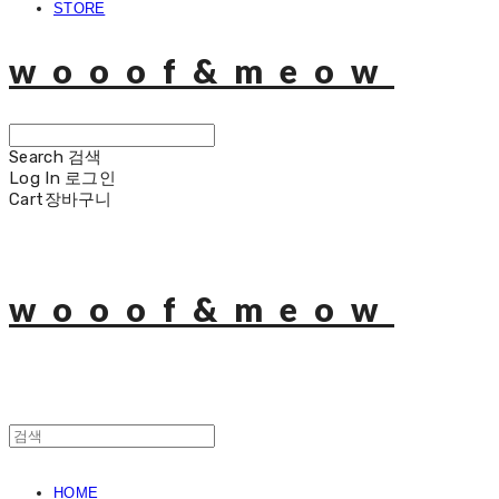
STORE
wooof&meow
Search
검색
Log In
로그인
Cart
장바구니
wooof&meow
HOME