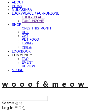
ABOUT
PIDAN
MUNGSINSA
LUCKYPLACE / FUNFUNZONE
LUCKY PLACE
FUNFUNZONE
SHOP
ONLY THIS MONTH
DOG
CAT
PET FOOD
LIVING
리퍼존
LOOKBOOK
COMMUNITY
FAQ
EVENT
REVIEW
STORE
wooof&meow
Search
검색
Log In
로그인