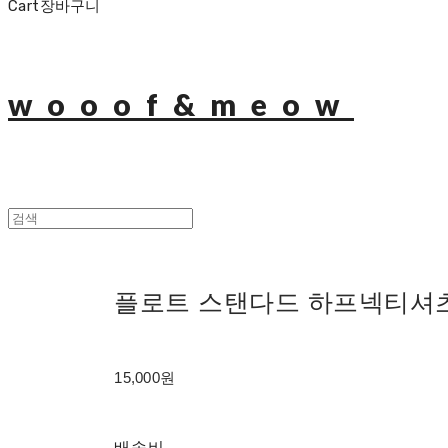
Cart
장바구니
wooof&meow
플로트 스탠다드 하프넥티셔
15,000원
배송비
-