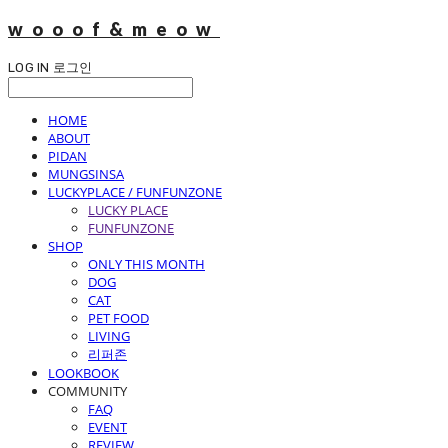
wooof&meow
LOG IN
로그인
HOME
ABOUT
PIDAN
MUNGSINSA
LUCKYPLACE / FUNFUNZONE
LUCKY PLACE
FUNFUNZONE
SHOP
ONLY THIS MONTH
DOG
CAT
PET FOOD
LIVING
리퍼존
LOOKBOOK
COMMUNITY
FAQ
EVENT
REVIEW