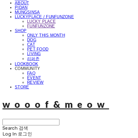
ABOUT
PIDAN
MUNGSINSA
LUCKYPLACE / FUNFUNZONE
LUCKY PLACE
FUNFUNZONE
SHOP
ONLY THIS MONTH
DOG
CAT
PET FOOD
LIVING
리퍼존
LOOKBOOK
COMMUNITY
FAQ
EVENT
REVIEW
STORE
wooof&meow
Search
검색
Log In
로그인