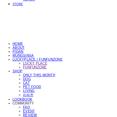
STORE
HOME
ABOUT
PIDAN
MUNGSINSA
LUCKYPLACE / FUNFUNZONE
LUCKY PLACE
FUNFUNZONE
SHOP
ONLY THIS MONTH
DOG
CAT
PET FOOD
LIVING
리퍼존
LOOKBOOK
COMMUNITY
FAQ
EVENT
REVIEW