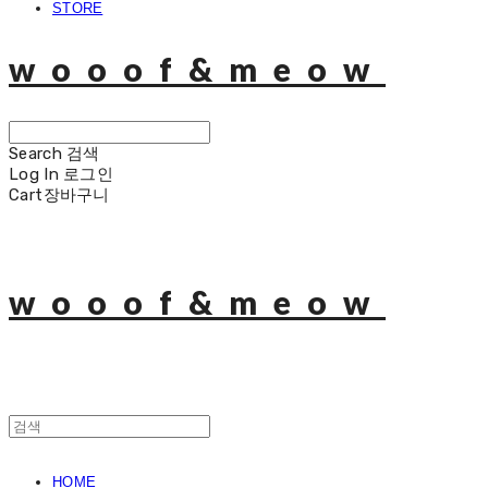
STORE
wooof&meow
Search
검색
Log In
로그인
Cart
장바구니
wooof&meow
HOME