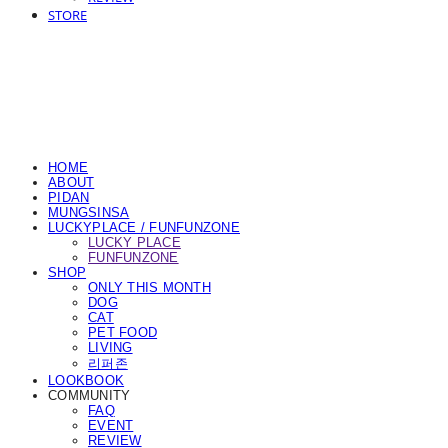
STORE
HOME
ABOUT
PIDAN
MUNGSINSA
LUCKYPLACE / FUNFUNZONE
LUCKY PLACE
FUNFUNZONE
SHOP
ONLY THIS MONTH
DOG
CAT
PET FOOD
LIVING
리퍼존
LOOKBOOK
COMMUNITY
FAQ
EVENT
REVIEW