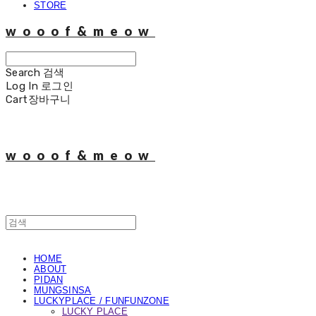
STORE
wooof&meow
Search
검색
Log In
로그인
Cart
장바구니
wooof&meow
HOME
ABOUT
PIDAN
MUNGSINSA
LUCKYPLACE / FUNFUNZONE
LUCKY PLACE