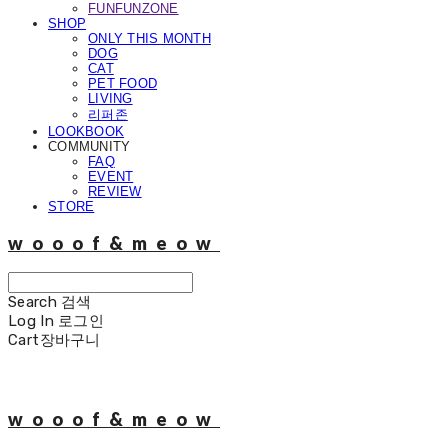
FUNFUNZONE
SHOP
ONLY THIS MONTH
DOG
CAT
PET FOOD
LIVING
리퍼존
LOOKBOOK
COMMUNITY
FAQ
EVENT
REVIEW
STORE
wooof&meow
Search
검색
Log In
로그인
Cart
장바구니
wooof&meow