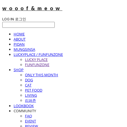
wooof&meow
LOG IN
로그인
HOME
ABOUT
PIDAN
MUNGSINSA
LUCKYPLACE / FUNFUNZONE
LUCKY PLACE
FUNFUNZONE
SHOP
ONLY THIS MONTH
DOG
CAT
PET FOOD
LIVING
리퍼존
LOOKBOOK
COMMUNITY
FAQ
EVENT
REVIEW