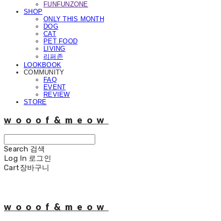
FUNFUNZONE
SHOP
ONLY THIS MONTH
DOG
CAT
PET FOOD
LIVING
리퍼존
LOOKBOOK
COMMUNITY
FAQ
EVENT
REVIEW
STORE
wooof&meow
Search
검색
Log In
로그인
Cart
장바구니
wooof&meow