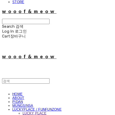
STORE
wooof&meow
Search
검색
Log In
로그인
Cart
장바구니
wooof&meow
HOME
ABOUT
PIDAN
MUNGSINSA
LUCKYPLACE / FUNFUNZONE
LUCKY PLACE