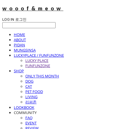
wooof&meow
LOG IN
로그인
HOME
ABOUT
PIDAN
MUNGSINSA
LUCKYPLACE / FUNFUNZONE
LUCKY PLACE
FUNFUNZONE
SHOP
ONLY THIS MONTH
DOG
CAT
PET FOOD
LIVING
리퍼존
LOOKBOOK
COMMUNITY
FAQ
EVENT
REVIEW