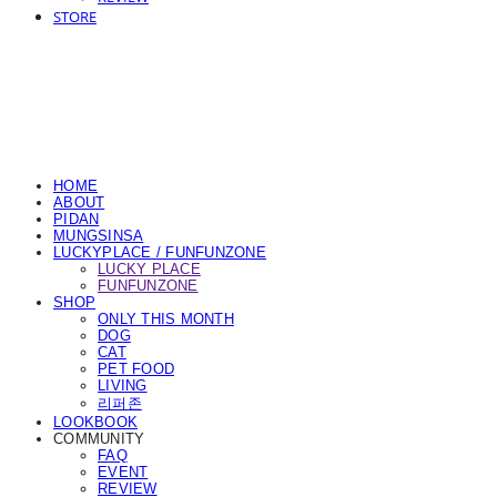
STORE
HOME
ABOUT
PIDAN
MUNGSINSA
LUCKYPLACE / FUNFUNZONE
LUCKY PLACE
FUNFUNZONE
SHOP
ONLY THIS MONTH
DOG
CAT
PET FOOD
LIVING
리퍼존
LOOKBOOK
COMMUNITY
FAQ
EVENT
REVIEW