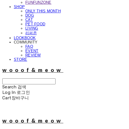
FUNFUNZONE
SHOP
ONLY THIS MONTH
DOG
CAT
PET FOOD
LIVING
리퍼존
LOOKBOOK
COMMUNITY
FAQ
EVENT
REVIEW
STORE
wooof&meow
Search
검색
Log In
로그인
Cart
장바구니
wooof&meow