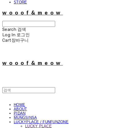
STORE
wooof&meow
Search
검색
Log In
로그인
Cart
장바구니
wooof&meow
HOME
ABOUT
PIDAN
MUNGSINSA
LUCKYPLACE / FUNFUNZONE
LUCKY PLACE