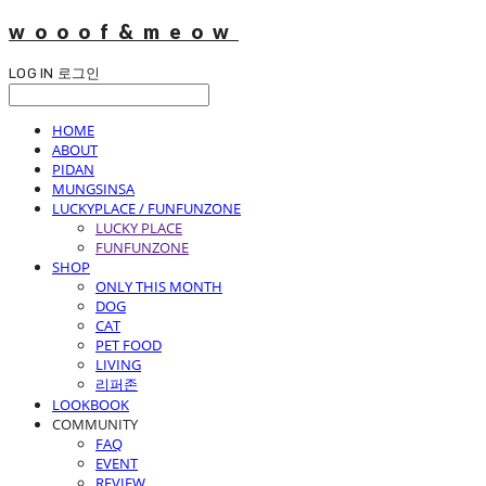
wooof&meow
LOG IN
로그인
HOME
ABOUT
PIDAN
MUNGSINSA
LUCKYPLACE / FUNFUNZONE
LUCKY PLACE
FUNFUNZONE
SHOP
ONLY THIS MONTH
DOG
CAT
PET FOOD
LIVING
리퍼존
LOOKBOOK
COMMUNITY
FAQ
EVENT
REVIEW