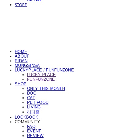
STORE
HOME
ABOUT
PIDAN
MUNGSINSA
LUCKYPLACE / FUNFUNZONE
LUCKY PLACE
FUNFUNZONE
SHOP
ONLY THIS MONTH
DOG
CAT
PET FOOD
LIVING
리퍼존
LOOKBOOK
COMMUNITY
FAQ
EVENT
REVIEW