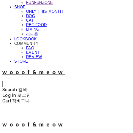
FUNFUNZONE
SHOP
ONLY THIS MONTH
DOG
CAT
PET FOOD
LIVING
리퍼존
LOOKBOOK
COMMUNITY
FAQ
EVENT
REVIEW
STORE
wooof&meow
Search
검색
Log In
로그인
Cart
장바구니
wooof&meow