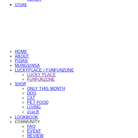
STORE
HOME
ABOUT
PIDAN
MUNGSINSA
LUCKYPLACE / FUNFUNZONE
LUCKY PLACE
FUNFUNZONE
SHOP
ONLY THIS MONTH
DOG
CAT
PET FOOD
LIVING
리퍼존
LOOKBOOK
COMMUNITY
FAQ
EVENT
REVIEW