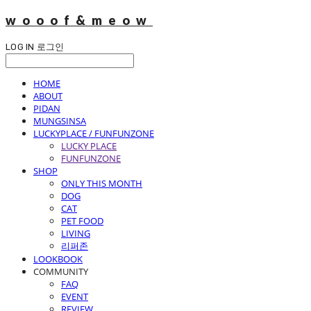
wooof&meow
LOG IN
로그인
HOME
ABOUT
PIDAN
MUNGSINSA
LUCKYPLACE / FUNFUNZONE
LUCKY PLACE
FUNFUNZONE
SHOP
ONLY THIS MONTH
DOG
CAT
PET FOOD
LIVING
리퍼존
LOOKBOOK
COMMUNITY
FAQ
EVENT
REVIEW