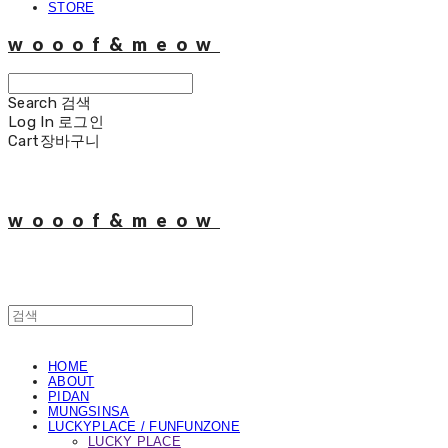
STORE
wooof&meow
Search
검색
Log In
로그인
Cart
장바구니
wooof&meow
HOME
ABOUT
PIDAN
MUNGSINSA
LUCKYPLACE / FUNFUNZONE
LUCKY PLACE