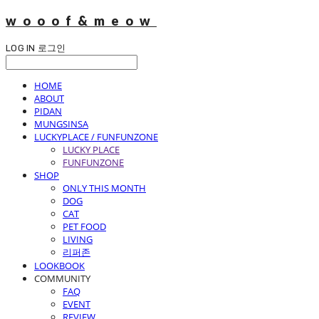
wooof&meow
LOG IN
로그인
HOME
ABOUT
PIDAN
MUNGSINSA
LUCKYPLACE / FUNFUNZONE
LUCKY PLACE
FUNFUNZONE
SHOP
ONLY THIS MONTH
DOG
CAT
PET FOOD
LIVING
리퍼존
LOOKBOOK
COMMUNITY
FAQ
EVENT
REVIEW