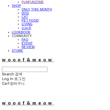
FUNFUNZONE
SHOP
ONLY THIS MONTH
DOG
CAT
PET FOOD
LIVING
리퍼존
LOOKBOOK
COMMUNITY
FAQ
EVENT
REVIEW
STORE
wooof&meow
Search
검색
Log In
로그인
Cart
장바구니
wooof&meow