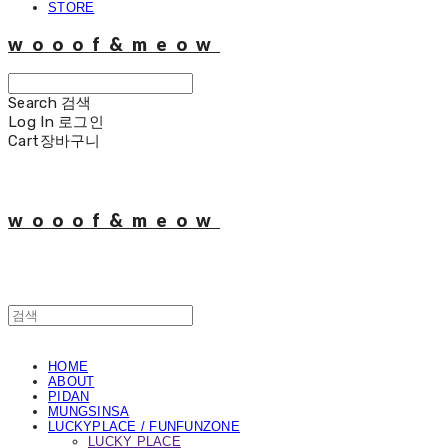
STORE
wooof&meow
Search
검색
Log In
로그인
Cart
장바구니
wooof&meow
HOME
ABOUT
PIDAN
MUNGSINSA
LUCKYPLACE / FUNFUNZONE
LUCKY PLACE