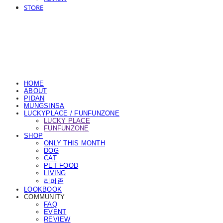
STORE
HOME
ABOUT
PIDAN
MUNGSINSA
LUCKYPLACE / FUNFUNZONE
LUCKY PLACE
FUNFUNZONE
SHOP
ONLY THIS MONTH
DOG
CAT
PET FOOD
LIVING
리퍼존
LOOKBOOK
COMMUNITY
FAQ
EVENT
REVIEW