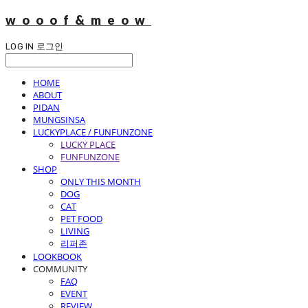
wooof&meow
LOG IN
로그인
HOME
ABOUT
PIDAN
MUNGSINSA
LUCKYPLACE / FUNFUNZONE
LUCKY PLACE
FUNFUNZONE
SHOP
ONLY THIS MONTH
DOG
CAT
PET FOOD
LIVING
리퍼존
LOOKBOOK
COMMUNITY
FAQ
EVENT
REVIEW