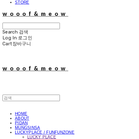
STORE
wooof&meow
Search
검색
Log In
로그인
Cart
장바구니
wooof&meow
HOME
ABOUT
PIDAN
MUNGSINSA
LUCKYPLACE / FUNFUNZONE
LUCKY PLACE