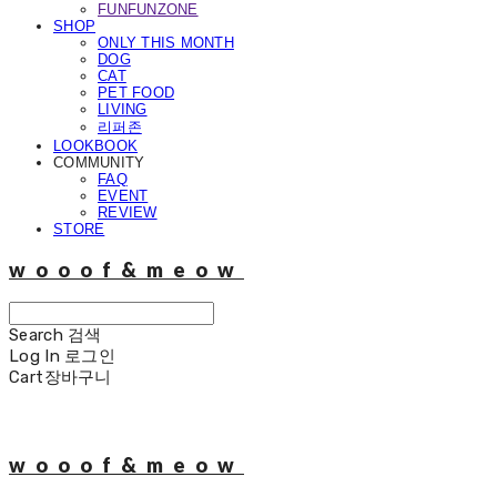
FUNFUNZONE
SHOP
ONLY THIS MONTH
DOG
CAT
PET FOOD
LIVING
리퍼존
LOOKBOOK
COMMUNITY
FAQ
EVENT
REVIEW
STORE
wooof&meow
Search
검색
Log In
로그인
Cart
장바구니
wooof&meow