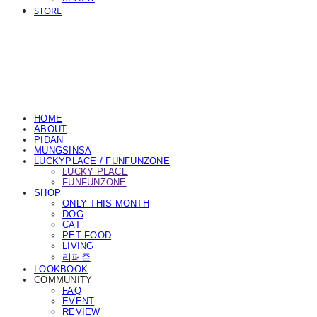
STORE
HOME
ABOUT
PIDAN
MUNGSINSA
LUCKYPLACE / FUNFUNZONE
LUCKY PLACE
FUNFUNZONE
SHOP
ONLY THIS MONTH
DOG
CAT
PET FOOD
LIVING
리퍼존
LOOKBOOK
COMMUNITY
FAQ
EVENT
REVIEW