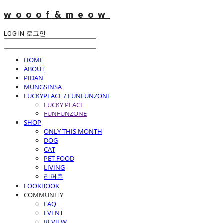
wooof&meow
LOG IN
로그인
HOME
ABOUT
PIDAN
MUNGSINSA
LUCKYPLACE / FUNFUNZONE
LUCKY PLACE
FUNFUNZONE
SHOP
ONLY THIS MONTH
DOG
CAT
PET FOOD
LIVING
리퍼존
LOOKBOOK
COMMUNITY
FAQ
EVENT
REVIEW