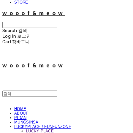
STORE
wooof&meow
Search
검색
Log In
로그인
Cart
장바구니
wooof&meow
HOME
ABOUT
PIDAN
MUNGSINSA
LUCKYPLACE / FUNFUNZONE
LUCKY PLACE