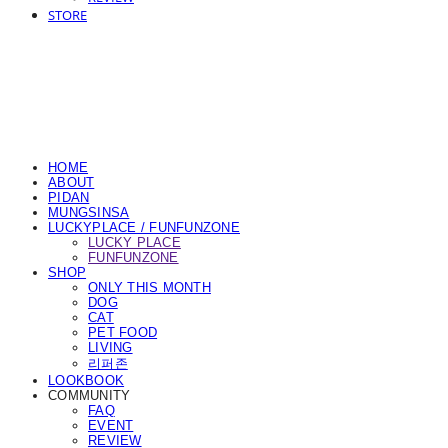
STORE
HOME
ABOUT
PIDAN
MUNGSINSA
LUCKYPLACE / FUNFUNZONE
LUCKY PLACE
FUNFUNZONE
SHOP
ONLY THIS MONTH
DOG
CAT
PET FOOD
LIVING
리퍼존
LOOKBOOK
COMMUNITY
FAQ
EVENT
REVIEW