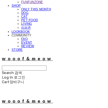
FUNFUNZONE
SHOP
ONLY THIS MONTH
DOG
CAT
PET FOOD
LIVING
리퍼존
LOOKBOOK
COMMUNITY
FAQ
EVENT
REVIEW
STORE
wooof&meow
Search
검색
Log In
로그인
Cart
장바구니
wooof&meow