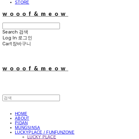
STORE
wooof&meow
Search
검색
Log In
로그인
Cart
장바구니
wooof&meow
HOME
ABOUT
PIDAN
MUNGSINSA
LUCKYPLACE / FUNFUNZONE
LUCKY PLACE