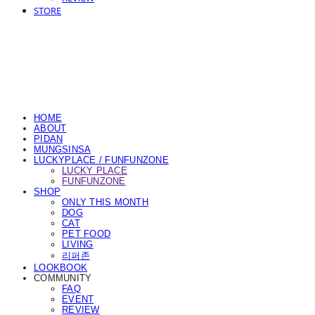
STORE
HOME
ABOUT
PIDAN
MUNGSINSA
LUCKYPLACE / FUNFUNZONE
LUCKY PLACE
FUNFUNZONE
SHOP
ONLY THIS MONTH
DOG
CAT
PET FOOD
LIVING
리퍼존
LOOKBOOK
COMMUNITY
FAQ
EVENT
REVIEW