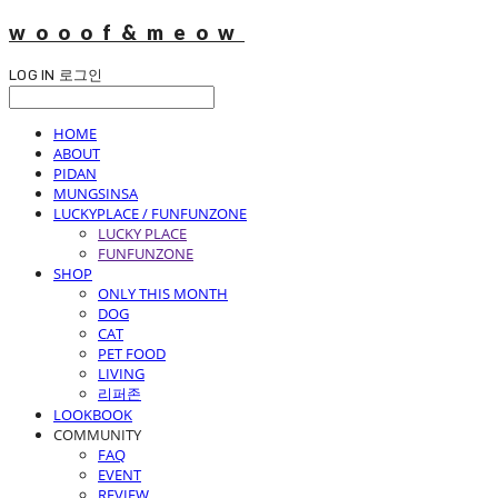
wooof&meow
LOG IN
로그인
HOME
ABOUT
PIDAN
MUNGSINSA
LUCKYPLACE / FUNFUNZONE
LUCKY PLACE
FUNFUNZONE
SHOP
ONLY THIS MONTH
DOG
CAT
PET FOOD
LIVING
리퍼존
LOOKBOOK
COMMUNITY
FAQ
EVENT
REVIEW