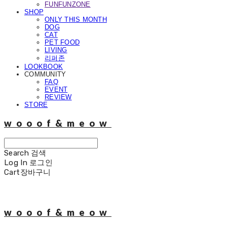
FUNFUNZONE
SHOP
ONLY THIS MONTH
DOG
CAT
PET FOOD
LIVING
리퍼존
LOOKBOOK
COMMUNITY
FAQ
EVENT
REVIEW
STORE
wooof&meow
Search
검색
Log In
로그인
Cart
장바구니
wooof&meow