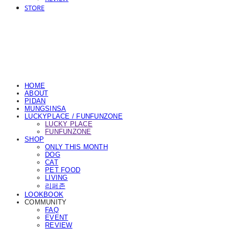
STORE
HOME
ABOUT
PIDAN
MUNGSINSA
LUCKYPLACE / FUNFUNZONE
LUCKY PLACE
FUNFUNZONE
SHOP
ONLY THIS MONTH
DOG
CAT
PET FOOD
LIVING
리퍼존
LOOKBOOK
COMMUNITY
FAQ
EVENT
REVIEW