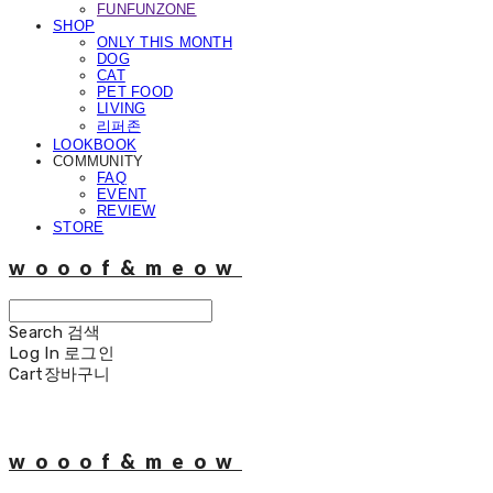
FUNFUNZONE
SHOP
ONLY THIS MONTH
DOG
CAT
PET FOOD
LIVING
리퍼존
LOOKBOOK
COMMUNITY
FAQ
EVENT
REVIEW
STORE
wooof&meow
Search
검색
Log In
로그인
Cart
장바구니
wooof&meow