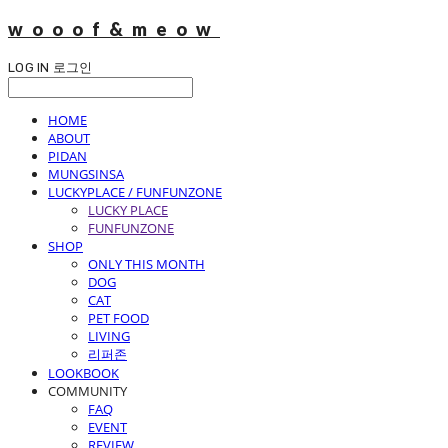
wooof&meow
LOG IN
로그인
HOME
ABOUT
PIDAN
MUNGSINSA
LUCKYPLACE / FUNFUNZONE
LUCKY PLACE
FUNFUNZONE
SHOP
ONLY THIS MONTH
DOG
CAT
PET FOOD
LIVING
리퍼존
LOOKBOOK
COMMUNITY
FAQ
EVENT
REVIEW