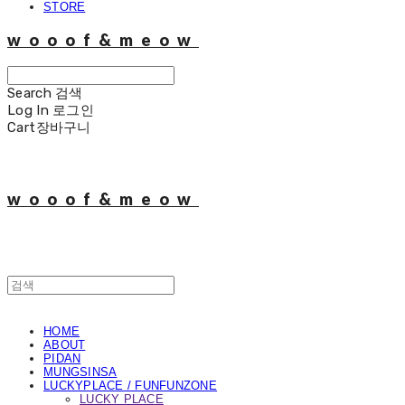
STORE
wooof&meow
Search
검색
Log In
로그인
Cart
장바구니
wooof&meow
HOME
ABOUT
PIDAN
MUNGSINSA
LUCKYPLACE / FUNFUNZONE
LUCKY PLACE