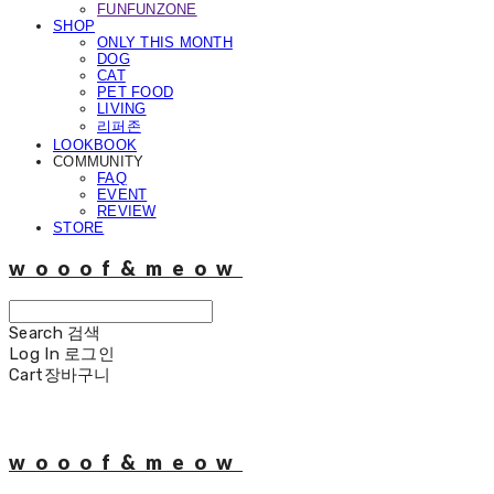
FUNFUNZONE
SHOP
ONLY THIS MONTH
DOG
CAT
PET FOOD
LIVING
리퍼존
LOOKBOOK
COMMUNITY
FAQ
EVENT
REVIEW
STORE
wooof&meow
Search
검색
Log In
로그인
Cart
장바구니
wooof&meow