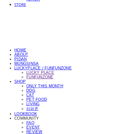
STORE
HOME
ABOUT
PIDAN
MUNGSINSA
LUCKYPLACE / FUNFUNZONE
LUCKY PLACE
FUNFUNZONE
SHOP
ONLY THIS MONTH
DOG
CAT
PET FOOD
LIVING
리퍼존
LOOKBOOK
COMMUNITY
FAQ
EVENT
REVIEW