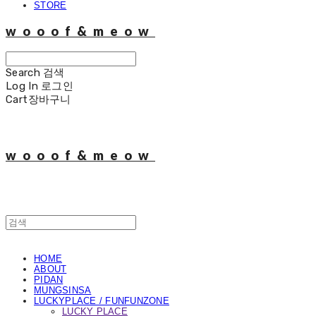
STORE
wooof&meow
Search
검색
Log In
로그인
Cart
장바구니
wooof&meow
HOME
ABOUT
PIDAN
MUNGSINSA
LUCKYPLACE / FUNFUNZONE
LUCKY PLACE