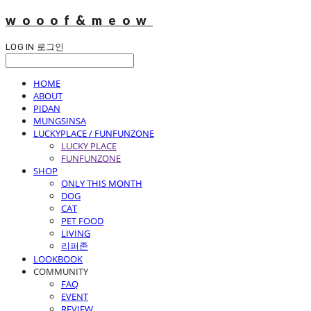
wooof&meow
LOG IN
로그인
HOME
ABOUT
PIDAN
MUNGSINSA
LUCKYPLACE / FUNFUNZONE
LUCKY PLACE
FUNFUNZONE
SHOP
ONLY THIS MONTH
DOG
CAT
PET FOOD
LIVING
리퍼존
LOOKBOOK
COMMUNITY
FAQ
EVENT
REVIEW