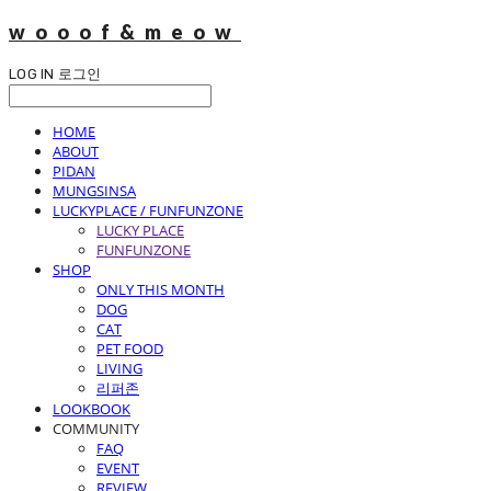
wooof&meow
LOG IN
로그인
HOME
ABOUT
PIDAN
MUNGSINSA
LUCKYPLACE / FUNFUNZONE
LUCKY PLACE
FUNFUNZONE
SHOP
ONLY THIS MONTH
DOG
CAT
PET FOOD
LIVING
리퍼존
LOOKBOOK
COMMUNITY
FAQ
EVENT
REVIEW