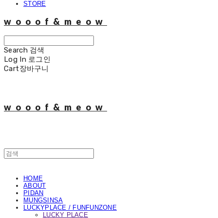
STORE
wooof&meow
Search
검색
Log In
로그인
Cart
장바구니
wooof&meow
HOME
ABOUT
PIDAN
MUNGSINSA
LUCKYPLACE / FUNFUNZONE
LUCKY PLACE