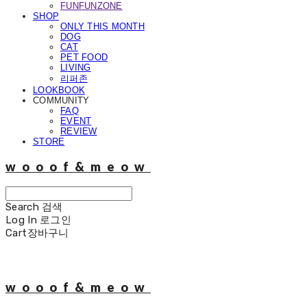
FUNFUNZONE
SHOP
ONLY THIS MONTH
DOG
CAT
PET FOOD
LIVING
리퍼존
LOOKBOOK
COMMUNITY
FAQ
EVENT
REVIEW
STORE
wooof&meow
Search
검색
Log In
로그인
Cart
장바구니
wooof&meow