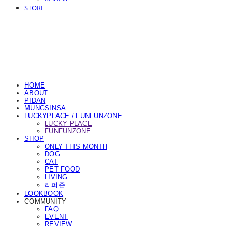
STORE
HOME
ABOUT
PIDAN
MUNGSINSA
LUCKYPLACE / FUNFUNZONE
LUCKY PLACE
FUNFUNZONE
SHOP
ONLY THIS MONTH
DOG
CAT
PET FOOD
LIVING
리퍼존
LOOKBOOK
COMMUNITY
FAQ
EVENT
REVIEW