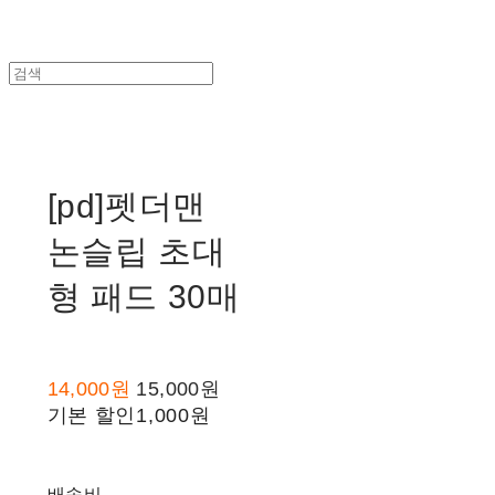
[pd]펫더맨
논슬립 초대
형 패드 30매
14,000원
15,000원
기본 할인
1,000원
배송비
-