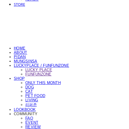
STORE
HOME
ABOUT
PIDAN
MUNGSINSA
LUCKYPLACE / FUNFUNZONE
LUCKY PLACE
FUNFUNZONE
SHOP
ONLY THIS MONTH
DOG
CAT
PET FOOD
LIVING
리퍼존
LOOKBOOK
COMMUNITY
FAQ
EVENT
REVIEW