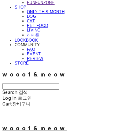
FUNFUNZONE
SHOP
ONLY THIS MONTH
DOG
CAT
PET FOOD
LIVING
리퍼존
LOOKBOOK
COMMUNITY
FAQ
EVENT
REVIEW
STORE
wooof&meow
Search
검색
Log In
로그인
Cart
장바구니
wooof&meow