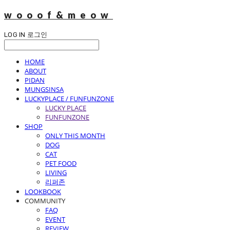
wooof&meow
LOG IN
로그인
HOME
ABOUT
PIDAN
MUNGSINSA
LUCKYPLACE / FUNFUNZONE
LUCKY PLACE
FUNFUNZONE
SHOP
ONLY THIS MONTH
DOG
CAT
PET FOOD
LIVING
리퍼존
LOOKBOOK
COMMUNITY
FAQ
EVENT
REVIEW