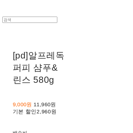
[pd]알프레독
퍼피 샴푸&
린스 580g
9,000원
11,960원
기본 할인
2,960원
배송비
-