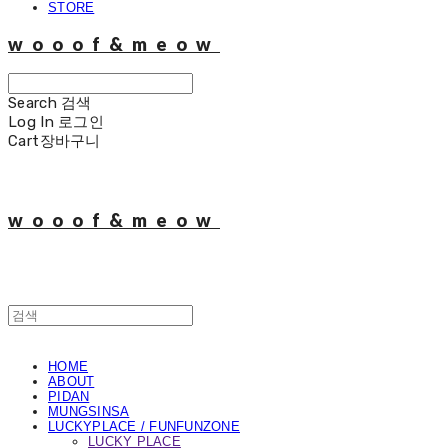
STORE
wooof&meow
Search
검색
Log In
로그인
Cart
장바구니
wooof&meow
HOME
ABOUT
PIDAN
MUNGSINSA
LUCKYPLACE / FUNFUNZONE
LUCKY PLACE