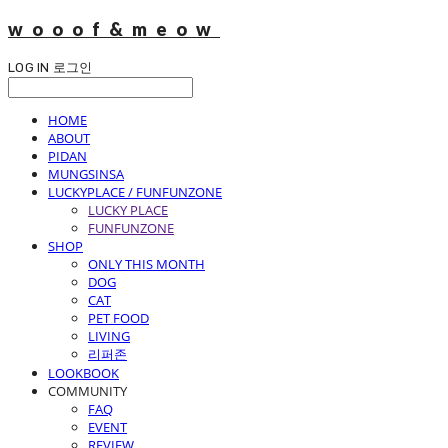
wooof&meow
LOG IN
로그인
HOME
ABOUT
PIDAN
MUNGSINSA
LUCKYPLACE / FUNFUNZONE
LUCKY PLACE
FUNFUNZONE
SHOP
ONLY THIS MONTH
DOG
CAT
PET FOOD
LIVING
리퍼존
LOOKBOOK
COMMUNITY
FAQ
EVENT
REVIEW