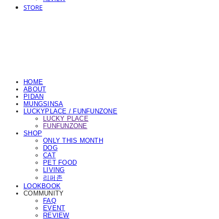
STORE
HOME
ABOUT
PIDAN
MUNGSINSA
LUCKYPLACE / FUNFUNZONE
LUCKY PLACE
FUNFUNZONE
SHOP
ONLY THIS MONTH
DOG
CAT
PET FOOD
LIVING
리퍼존
LOOKBOOK
COMMUNITY
FAQ
EVENT
REVIEW