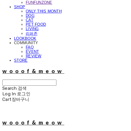
FUNFUNZONE
SHOP
ONLY THIS MONTH
DOG
CAT
PET FOOD
LIVING
리퍼존
LOOKBOOK
COMMUNITY
FAQ
EVENT
REVIEW
STORE
wooof&meow
Search
검색
Log In
로그인
Cart
장바구니
wooof&meow