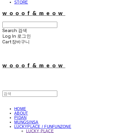
STORE
wooof&meow
Search
검색
Log In
로그인
Cart
장바구니
wooof&meow
HOME
ABOUT
PIDAN
MUNGSINSA
LUCKYPLACE / FUNFUNZONE
LUCKY PLACE