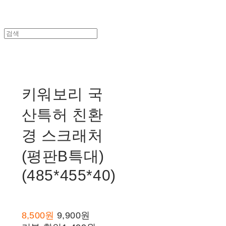
키워보리 국
산특허 친환
경 스크래처
(평판B특대)
(485*455*40)
8,500원
9,900원