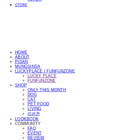
STORE
HOME
ABOUT
PIDAN
MUNGSINSA
LUCKYPLACE / FUNFUNZONE
LUCKY PLACE
FUNFUNZONE
SHOP
ONLY THIS MONTH
DOG
CAT
PET FOOD
LIVING
리퍼존
LOOKBOOK
COMMUNITY
FAQ
EVENT
REVIEW