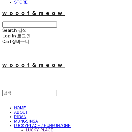
STORE
wooof&meow
Search
검색
Log In
로그인
Cart
장바구니
wooof&meow
HOME
ABOUT
PIDAN
MUNGSINSA
LUCKYPLACE / FUNFUNZONE
LUCKY PLACE