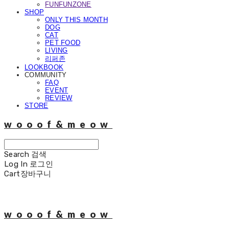
FUNFUNZONE
SHOP
ONLY THIS MONTH
DOG
CAT
PET FOOD
LIVING
리퍼존
LOOKBOOK
COMMUNITY
FAQ
EVENT
REVIEW
STORE
wooof&meow
Search
검색
Log In
로그인
Cart
장바구니
wooof&meow