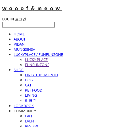
wooof&meow
LOG IN
로그인
HOME
ABOUT
PIDAN
MUNGSINSA
LUCKYPLACE / FUNFUNZONE
LUCKY PLACE
FUNFUNZONE
SHOP
ONLY THIS MONTH
DOG
CAT
PET FOOD
LIVING
리퍼존
LOOKBOOK
COMMUNITY
FAQ
EVENT
REVIEW