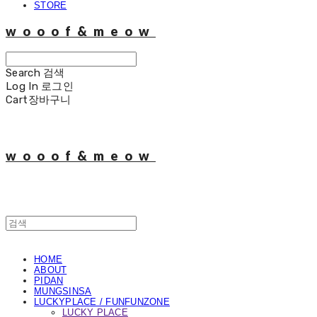
STORE
wooof&meow
Search
검색
Log In
로그인
Cart
장바구니
wooof&meow
HOME
ABOUT
PIDAN
MUNGSINSA
LUCKYPLACE / FUNFUNZONE
LUCKY PLACE