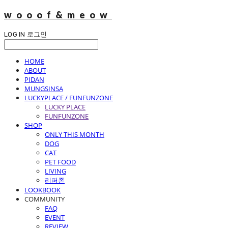
wooof&meow
LOG IN
로그인
HOME
ABOUT
PIDAN
MUNGSINSA
LUCKYPLACE / FUNFUNZONE
LUCKY PLACE
FUNFUNZONE
SHOP
ONLY THIS MONTH
DOG
CAT
PET FOOD
LIVING
리퍼존
LOOKBOOK
COMMUNITY
FAQ
EVENT
REVIEW