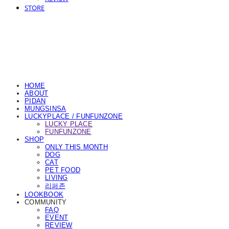
STORE
HOME
ABOUT
PIDAN
MUNGSINSA
LUCKYPLACE / FUNFUNZONE
LUCKY PLACE
FUNFUNZONE
SHOP
ONLY THIS MONTH
DOG
CAT
PET FOOD
LIVING
리퍼존
LOOKBOOK
COMMUNITY
FAQ
EVENT
REVIEW