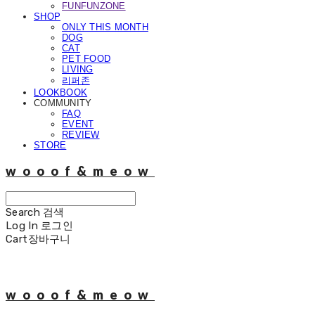
FUNFUNZONE
SHOP
ONLY THIS MONTH
DOG
CAT
PET FOOD
LIVING
리퍼존
LOOKBOOK
COMMUNITY
FAQ
EVENT
REVIEW
STORE
wooof&meow
Search
검색
Log In
로그인
Cart
장바구니
wooof&meow