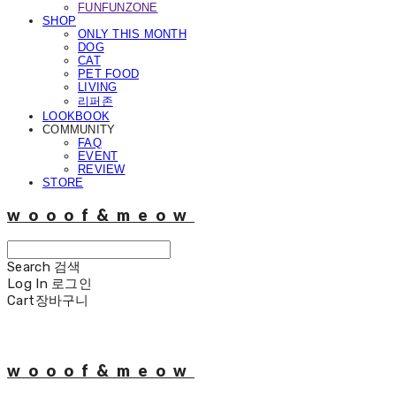
FUNFUNZONE
SHOP
ONLY THIS MONTH
DOG
CAT
PET FOOD
LIVING
리퍼존
LOOKBOOK
COMMUNITY
FAQ
EVENT
REVIEW
STORE
wooof&meow
Search
검색
Log In
로그인
Cart
장바구니
wooof&meow