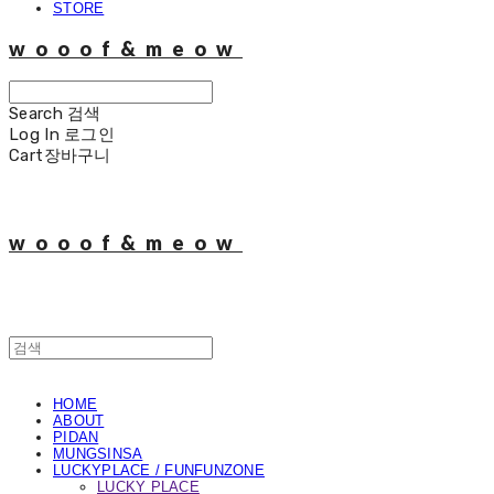
STORE
wooof&meow
Search
검색
Log In
로그인
Cart
장바구니
wooof&meow
HOME
ABOUT
PIDAN
MUNGSINSA
LUCKYPLACE / FUNFUNZONE
LUCKY PLACE