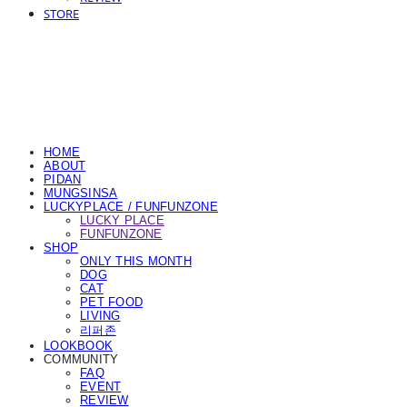
STORE
HOME
ABOUT
PIDAN
MUNGSINSA
LUCKYPLACE / FUNFUNZONE
LUCKY PLACE
FUNFUNZONE
SHOP
ONLY THIS MONTH
DOG
CAT
PET FOOD
LIVING
리퍼존
LOOKBOOK
COMMUNITY
FAQ
EVENT
REVIEW