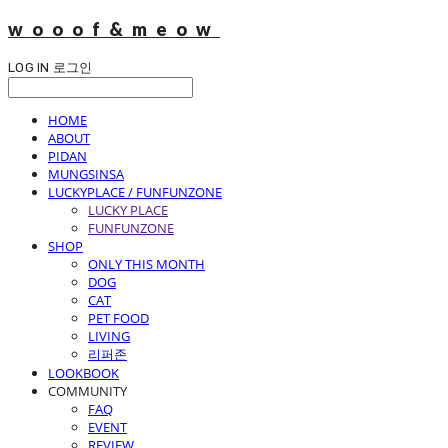
wooof&meow
LOG IN
로그인
HOME
ABOUT
PIDAN
MUNGSINSA
LUCKYPLACE / FUNFUNZONE
LUCKY PLACE
FUNFUNZONE
SHOP
ONLY THIS MONTH
DOG
CAT
PET FOOD
LIVING
리퍼존
LOOKBOOK
COMMUNITY
FAQ
EVENT
REVIEW