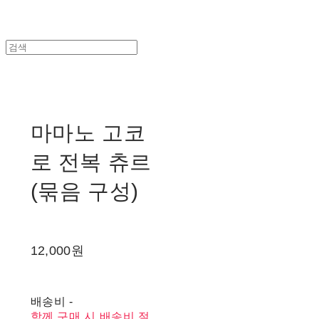
마마노 고코
로 전복 츄르
(묶음 구성)
12,000원
배송비
-
함께 구매 시 배송비 절