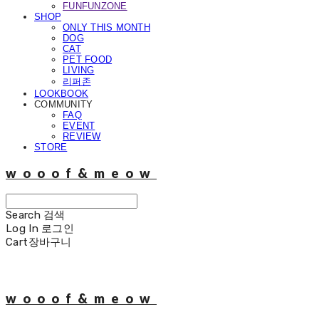
FUNFUNZONE
SHOP
ONLY THIS MONTH
DOG
CAT
PET FOOD
LIVING
리퍼존
LOOKBOOK
COMMUNITY
FAQ
EVENT
REVIEW
STORE
wooof&meow
Search
검색
Log In
로그인
Cart
장바구니
wooof&meow