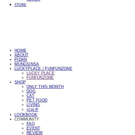
STORE
HOME
ABOUT
PIDAN
MUNGSINSA
LUCKYPLACE / FUNFUNZONE
LUCKY PLACE
FUNFUNZONE
SHOP
ONLY THIS MONTH
DOG
CAT
PET FOOD
LIVING
리퍼존
LOOKBOOK
COMMUNITY
FAQ
EVENT
REVIEW