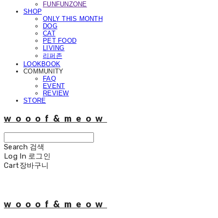
FUNFUNZONE
SHOP
ONLY THIS MONTH
DOG
CAT
PET FOOD
LIVING
리퍼존
LOOKBOOK
COMMUNITY
FAQ
EVENT
REVIEW
STORE
wooof&meow
Search
검색
Log In
로그인
Cart
장바구니
wooof&meow