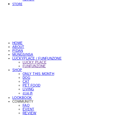
STORE
HOME
ABOUT
PIDAN
MUNGSINSA
LUCKYPLACE / FUNFUNZONE
LUCKY PLACE
FUNFUNZONE
SHOP
ONLY THIS MONTH
DOG
CAT
PET FOOD
LIVING
리퍼존
LOOKBOOK
COMMUNITY
FAQ
EVENT
REVIEW