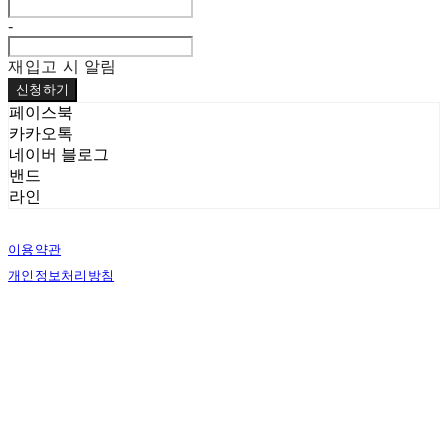
-
재입고 시 알림
신청하기
페이스북
카카오톡
네이버 블로그
밴드
라인
이용약관
개인정보처리방침
사업자정보확인
상호: (주)펫앤코 | 대표: 문지혜 | 개인정보관리책임자: 문지혜 | 전화: 070-4438-9560 |
이메일: mandj3134@gmail.com
주소: 경기도 고양시 일산서구 탄중로 101번길 22 | 사업자등록번호:
545-81-00818
| 통
신판매:
제2017-고양일산서-1004호
| 호스팅제공자: (주)식스샵