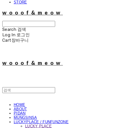
STORE
wooof&meow
Search
검색
Log In
로그인
Cart
장바구니
wooof&meow
HOME
ABOUT
PIDAN
MUNGSINSA
LUCKYPLACE / FUNFUNZONE
LUCKY PLACE