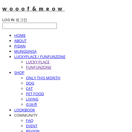
wooof&meow
LOG IN
로그인
HOME
ABOUT
PIDAN
MUNGSINSA
LUCKYPLACE / FUNFUNZONE
LUCKY PLACE
FUNFUNZONE
SHOP
ONLY THIS MONTH
DOG
CAT
PET FOOD
LIVING
리퍼존
LOOKBOOK
COMMUNITY
FAQ
EVENT
REVIEW