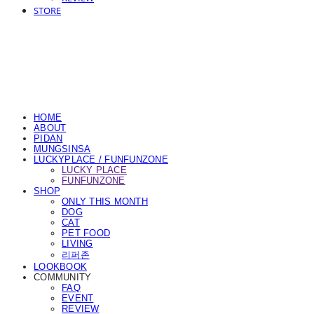
STORE
HOME
ABOUT
PIDAN
MUNGSINSA
LUCKYPLACE / FUNFUNZONE
LUCKY PLACE
FUNFUNZONE
SHOP
ONLY THIS MONTH
DOG
CAT
PET FOOD
LIVING
리퍼존
LOOKBOOK
COMMUNITY
FAQ
EVENT
REVIEW