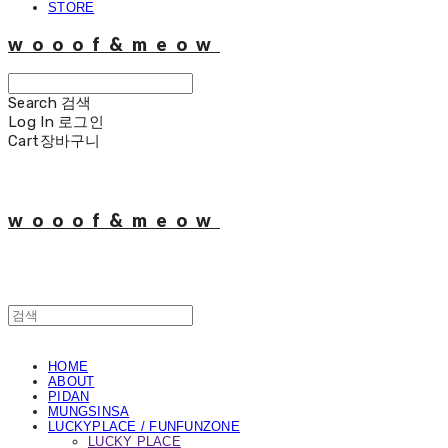
STORE
wooof&meow
Search
검색
Log In
로그인
Cart
장바구니
wooof&meow
HOME
ABOUT
PIDAN
MUNGSINSA
LUCKYPLACE / FUNFUNZONE
LUCKY PLACE