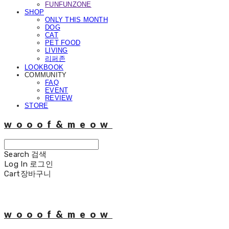
FUNFUNZONE
SHOP
ONLY THIS MONTH
DOG
CAT
PET FOOD
LIVING
리퍼존
LOOKBOOK
COMMUNITY
FAQ
EVENT
REVIEW
STORE
wooof&meow
Search
검색
Log In
로그인
Cart
장바구니
wooof&meow