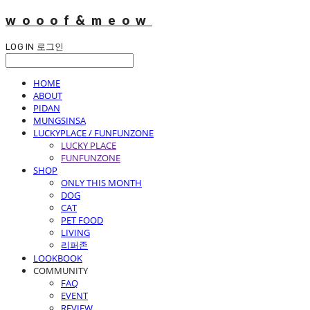
wooof&meow
LOG IN
로그인
HOME
ABOUT
PIDAN
MUNGSINSA
LUCKYPLACE / FUNFUNZONE
LUCKY PLACE
FUNFUNZONE
SHOP
ONLY THIS MONTH
DOG
CAT
PET FOOD
LIVING
리퍼존
LOOKBOOK
COMMUNITY
FAQ
EVENT
REVIEW