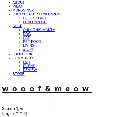
ABOUT
PIDAN
MUNGSINSA
LUCKYPLACE / FUNFUNZONE
LUCKY PLACE
FUNFUNZONE
SHOP
ONLY THIS MONTH
DOG
CAT
PET FOOD
LIVING
리퍼존
LOOKBOOK
COMMUNITY
FAQ
EVENT
REVIEW
STORE
wooof&meow
Search
검색
Log In
로그인