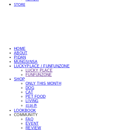
STORE
HOME
ABOUT
PIDAN
MUNGSINSA
LUCKYPLACE / FUNFUNZONE
LUCKY PLACE
FUNFUNZONE
SHOP
ONLY THIS MONTH
DOG
CAT
PET FOOD
LIVING
리퍼존
LOOKBOOK
COMMUNITY
FAQ
EVENT
REVIEW