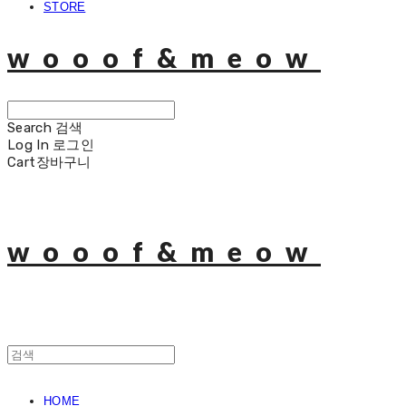
STORE
wooof&meow
Search
검색
Log In
로그인
Cart
장바구니
wooof&meow
HOME