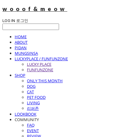
wooof&meow
LOG IN
로그인
HOME
ABOUT
PIDAN
MUNGSINSA
LUCKYPLACE / FUNFUNZONE
LUCKY PLACE
FUNFUNZONE
SHOP
ONLY THIS MONTH
DOG
CAT
PET FOOD
LIVING
리퍼존
LOOKBOOK
COMMUNITY
FAQ
EVENT
REVIEW